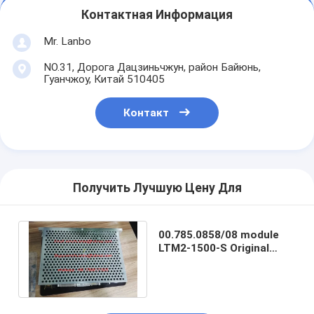
Контактная Информация
Mr. Lanbo
NO.31, Дорога Дацзиньчжун, район Байюнь,
Гуанчжоу, Китай 510405
Контакт
Получить Лучшую Цену Для
00.785.0858/08 module
LTM2-1500-S Original
00.785.0858 XL105
machine module