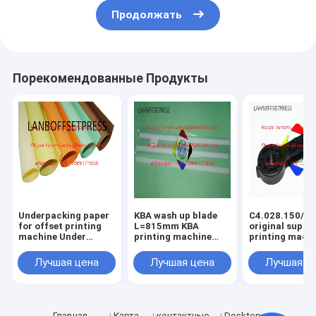
Продолжать
Порекомендованные Продукты
Underpacking paper
KBA wash up blade
C4.028.150/01
for offset printing
L=815mm KBA
original suppo
machine Under
printing machine
printing mach
packing papaer
spare parts
spare parts
Лучшая цена
Лучшая цена
Лучшая ц
Главная
Карта
контактные
Desktop