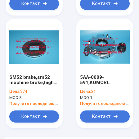
Контакт
Контакт
SM52 brake,sm52
5AA-0009-
machine brake,high
591,KOMORI
quality
brake,komori original
Цена:
$74
Цена:
$1
parts,OD=112mm,ID=45mm,Thickness=13m
brake,BXL-16-10-A-
MOQ:
3
MOQ:
1
113
Получить последнюю цену
Получить последнюю цену
Контакт
Контакт