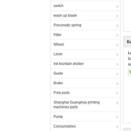
switch
wash up blade
Pneumatic spring
Filter
К
Wheel
L
Lever
К
Ink fountain divider
Ф
Guide
Brake
Pola parts
Shanghai Guanghua printing
machines parts
Pump
Consumables