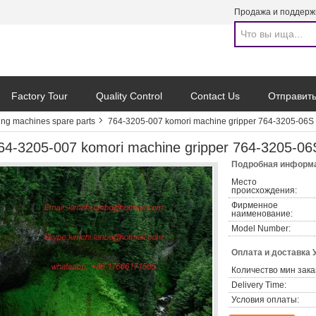
Продажа и поддерж
Factory Tour
Quality Control
Contact Us
Отправить
ing machines spare parts
764-3205-007 komori machine gripper 764-3205-06S k
64-3205-007 komori machine gripper 764-3205-06S 
Подробная информа
Место
происхождения:
Фирменное
наименование:
Model Number:
Оплата и доставка 
Количество мин зака
Delivery Time:
Условия оплаты: