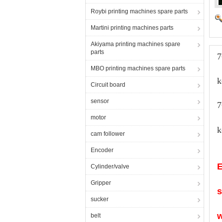
Roybi printing machines spare parts
Martini printing machines parts
Akiyama printing machines spare
parts
7
MBO printing machines spare parts
k
Circuit board
sensor
7
motor
k
cam follower
Encoder
E
Cylinder/valve
Gripper
s
sucker
w
belt