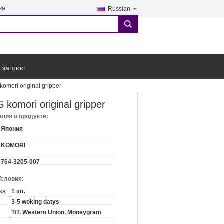
ка:
Russian
search
 запрос
omori original gripper
komori original gripper
ция о продукте:
Япония
KOMORI
764-3205-007
Условия:
за:
1 шт.
3-5 woking datys
T/T, Western Union, Moneygram