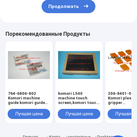
Продолжать
Порекомендованные Продукты
764-6806-802
komori L540
206-8401-070
Komori machine
machine touch
Komori plastic
guide komori guide
screen,komori touch
gripper
komori original
screen,komori offset
18.5X12X7mm
spare parts
printing machine
komori spare 
Лучшая цена
Лучшая цена
Лучшая ц
spare parts
Главная
Карта
контактные
Desktop