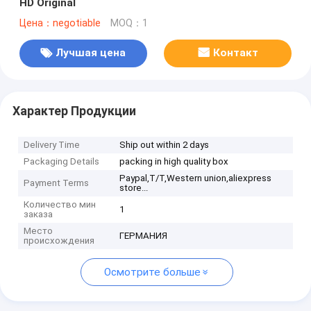
HD Original
Цена：negotiable
MOQ：1
Лучшая цена
Контакт
Характер Продукции
Delivery Time
Ship out within 2 days
Packaging Details
packing in high quality box
Paypal,T/T,Western union,aliexpress
Payment Terms
store...
Количество мин
1
заказа
Место
ГЕРМАНИЯ
происхождения
Осмотрите больше