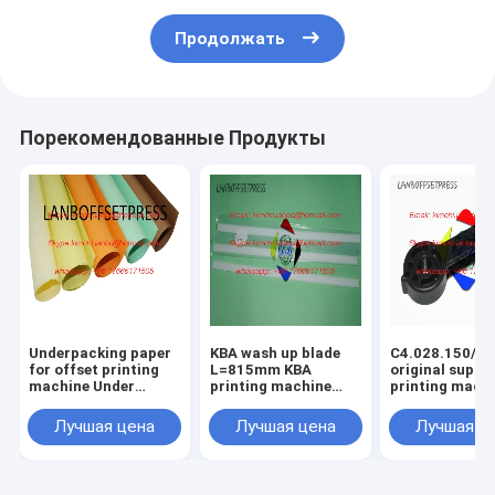
Продолжать
Порекомендованные Продукты
Underpacking paper
KBA wash up blade
C4.028.150/01
for offset printing
L=815mm KBA
original suppo
machine Under
printing machine
printing mach
packing papaer
spare parts
spare parts
Лучшая цена
Лучшая цена
Лучшая ц