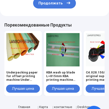
Продолжать
Порекомендованные Продукты
Underpacking paper
KBA wash up blade
C4.028.150/01
for offset printing
L=815mm KBA
original suppo
machine Under
printing machine
printing mach
packing papaer
spare parts
spare parts
Лучшая цена
Лучшая цена
Лучшая ц
Главная
Карта
контактные
Desktop