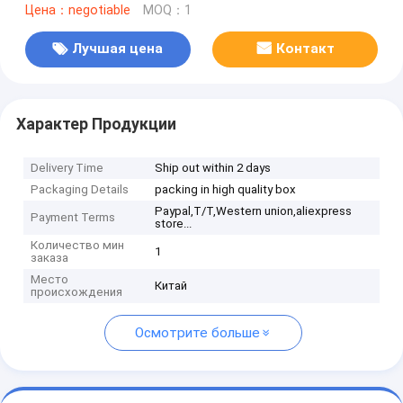
Цена：negotiable
MOQ：1
Лучшая цена
Контакт
Характер Продукции
Delivery Time
Ship out within 2 days
Packaging Details
packing in high quality box
Paypal,T/T,Western union,aliexpress
Payment Terms
store...
Количество мин
1
заказа
Место
Китай
происхождения
Осмотрите больше