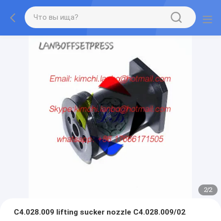
2
/
2
C4.028.009 lifting sucker nozzle C4.028.009/02