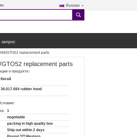
ка:
Russian
search
 запрос
TO46/GTO52 replacement parts
6/GTO52 replacement parts
ция о продукте:
Китай
36.017.084 rubber hood
Условия:
за:
1
negotiable
packing in high quality box
Ship out within 2 days
Paypal,T/T,Western