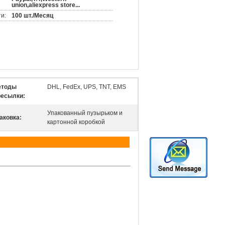
union,aliexpress store...
и:
100 шт./Месяц
етоды
DHL, FedEx, UPS, TNT, EMS
ресылки:
Упакованный пузырьком и
аковка:
картонной коробкой
cription