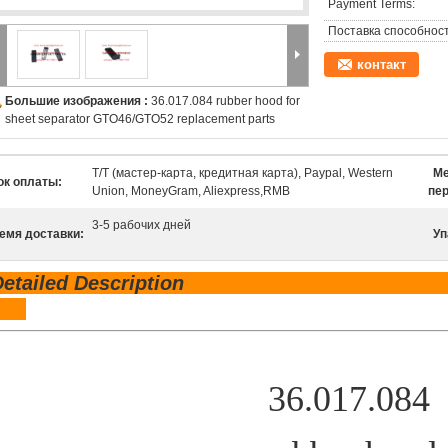
Payment Terms:
Поставка способност
контакт
Большие изображения :
36.017.084 rubber hood for
sheet separator GTO46/GTO52 replacement parts
T/T (мастер-карта, кредитная карта), Paypal, Western
М
ок оплаты:
Union, MoneyGram, Aliexpress,RMB
пе
3-5 рабочих дней
емя доставки:
Уп
Detailed Des
36.017.084