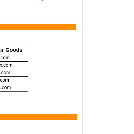
thods
ur Goods
.com
x.com
.com
.com
.com
act