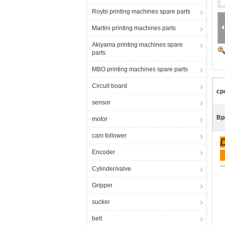
Roybi printing machines spare parts
Martini printing machines parts
Akiyama printing machines spare
parts
MBO printing machines spare parts
Circuit board
ср
sensor
Вр
motor
cam follower
Encoder
Cylinder/valve
Gripper
sucker
belt