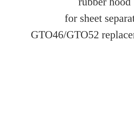
rubber hood
for sheet separa
GTO46/GTO52 replacem