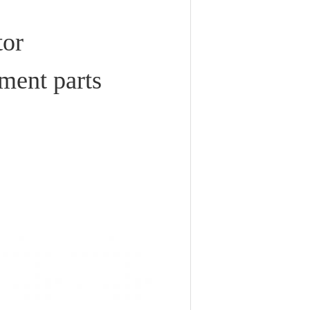
tor
ent parts