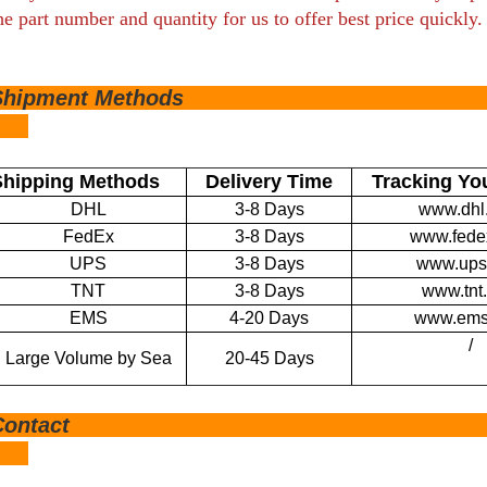
he part number and quantity for us to offer best price quickly.
Shipm
ent Me
Shipping Methods
Delivery Time
Tracking Yo
DHL
3-8 Days
www.dhl
FedEx
3-8 Days
www.fede
UPS
3-8 Days
www.ups
TNT
3-8 Days
www.tnt
EMS
4-20 Days
www.ems
/
Large Volume by Sea
20-45 Days
Cont