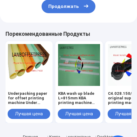
Продолжать
Порекомендованные Продукты
Underpacking paper
KBA wash up blade
C4.028.150/01
for offset printing
L=815mm KBA
original suppo
machine Under
printing machine
printing mach
packing papaer
spare parts
spare parts
Лучшая цена
Лучшая цена
Лучшая ц
Главная
Карта
контактные
Desktop