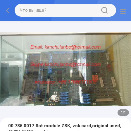
1
/
1
00.785.0017 flat module ZSK, zsk card,original used,