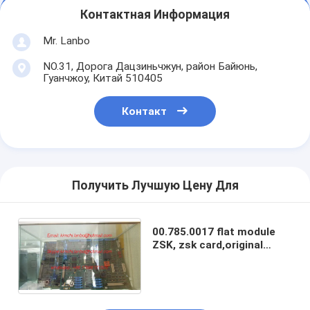
Контактная Информация
Mr. Lanbo
NO.31, Дорога Дацзиньчжун, район Байюнь,
Гуанчжоу, Китай 510405
Контакт
Получить Лучшую Цену Для
00.785.0017 flat module
ZSK, zsk card,original
used, SM74 SM52
machines spare parts